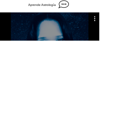
Aprende Astrología
LAMP Estelar Horóscopos
Viene pronto la colección
LoBarStars
Póliza de Seguridad
Condiciones de Pago