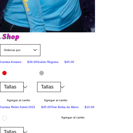
.
Shop
Por pedido anticipado
Precio
Por pedido anticipado
Precio
Camisa Antares
$39.00
Suéter Regulus
$45.00
Agregar al carrito
Agregar al carrito
Por Tiempo Limitado
Precio
Precio
Camisa Retiro Astral 2022
$45.00
Tote Bolsa de Mano
$10.00
Agregar al carrito