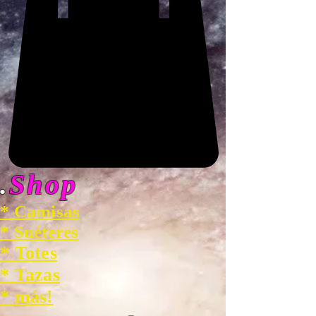
.
Shop
* Camisas
* Suéteres
* Totes
* Tazas
* más!