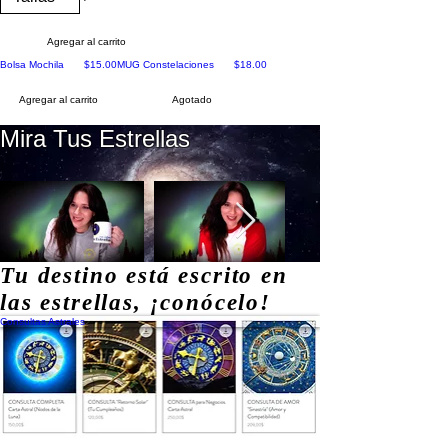
Agregar al carrito
Precio
Precio
Bolsa Mochila
$15.00
MUG Constelaciones
$18.00
Agregar al carrito
Agotado
Mira Tus Estrellas
Tu destino está escrito en
las estrellas, ¡conócelo!
Consultas Astrales